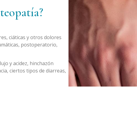
teopatía?
es, ciáticas y otros dolores
aumáticas, postoperatorio,
lujo y acidez, hinchazón
cia, ciertos tipos de diarreas,
rtos tipos de vértigos y
faringitis, sinusitis…
ginecológico:
algunos tipos
tinencias, leucorreas,
premenstrual…
s de cirugías de pulmón y