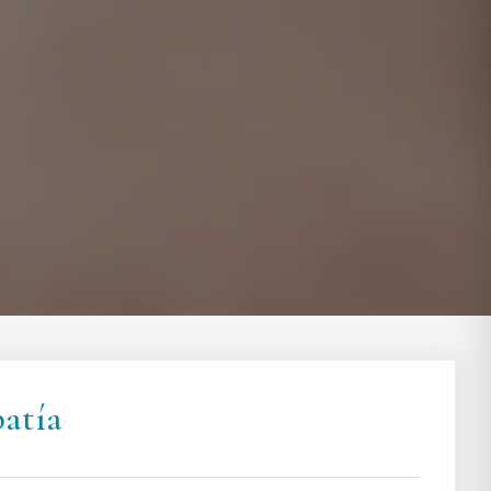
patía