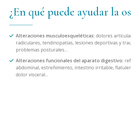
¿En qué puede ayudar la os
Alteraciones musculoesqueléticas:
dolores articular
radiculares, tendinopatías, lesiones deportivas y tr
problemas posturales…
Alteraciones funcionales del aparato digestivo:
ref
abdominal, estreñimiento, intestino irritable, flatulen
dolor visceral…
Alteraciones en la esfera otorrinolaringológica:
cie
tinnitus, otitis y otras infecciones de repetición como 
Alteraciones funcionales del sistema urogenital y 
de dolor de origen renal, cistitis de repetición, incon
amenorreas, dismenorreas, dispareunia, síndrome 
Postoperatorio:
recuperar la calidad tisular despué